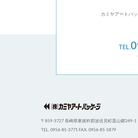
カミヤアートパッ
0
TEL.
（
（株）カミヤアート・パッケージ
〒859-3727
長崎県東彼杵郡波佐見町皿山郷249-1
TEL. 0956-85-3771
FAX. 0956-85-5879