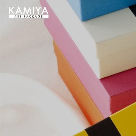
オリジナルパッケージの制作（フルオーダー貼箱）を小ロットから｜カミヤアートパッケージ