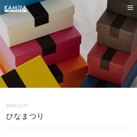
オリジナルパッケージの制作（フルオーダー貼箱）を小ロットから｜カミヤアートパッケージ
me
2020.12.23
ひなまつり