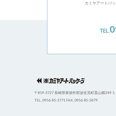
カミヤアートパッ
0
TEL.
（
（株）カミヤアート・パッケージ
〒859-3727
長崎県東彼杵郡波佐見町皿山郷249-1
TEL. 0956-85-3771
FAX. 0956-85-5879