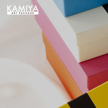
オリジナルパッケージの制作（フルオーダー貼箱）を小ロットから｜カミヤアートパッケージ