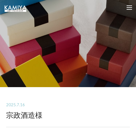
オリジナルパッケージの制作（フルオーダー貼箱）を小ロットから｜カミヤアートパッケージ
me
2025.7.16
宗政酒造様