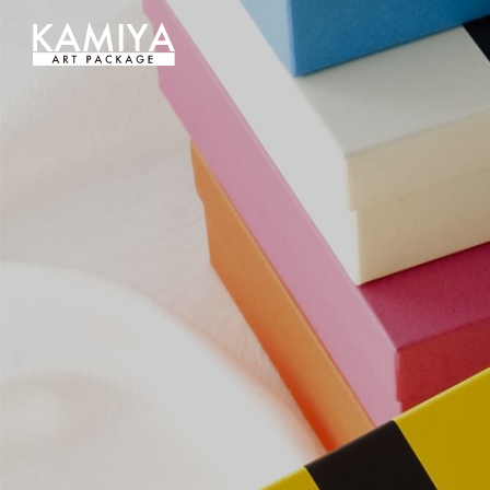
オリジナルパッケージの制作（フルオーダー貼箱）を小ロットから｜カミヤアートパッケージ