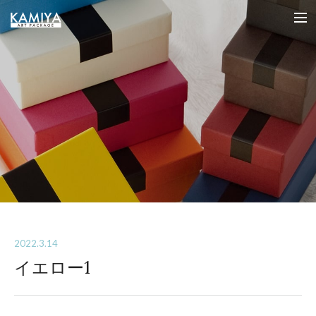
オリジナルパッケージの制作（フルオーダー貼箱）を小ロットから｜カミヤアートパッケージ
me
2022.3.14
イエロー1