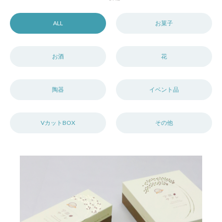
ALL
お菓子
お酒
花
陶器
イベント品
VカットBOX
その他