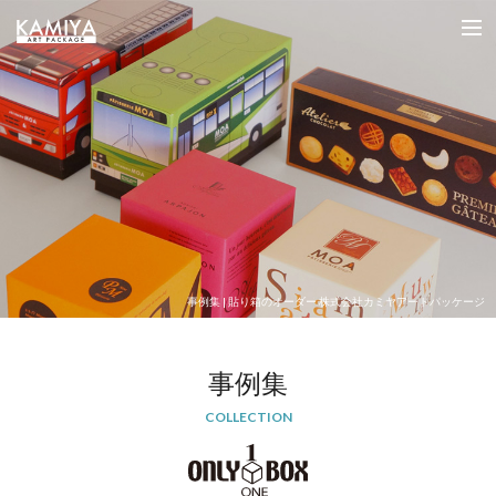
オリジナルパッケージの制作（フルオーダー貼箱）を小ロットから｜カミヤアートパッケージ
me
事例集 | 貼り箱のオーダー 株式会社カミヤアートパッケージ
事例集
COLLECTION