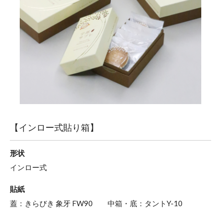
【インロー式貼り箱】
形状
インロー式
貼紙
蓋：きらびき 象牙 FW90 中箱・底：タントY-10