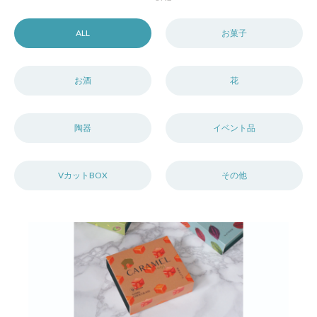
ALL
お菓子
お酒
花
陶器
イベント品
VカットBOX
その他