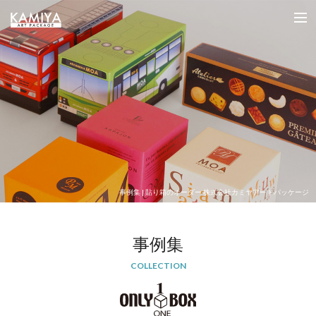
オリジナルパッケージの制作（フルオーダー貼箱）を小ロットから｜カミヤアートパッケージ
me
事例集 | 貼り箱のオーダー 株式会社カミヤアートパッケージ
事例集
COLLECTION