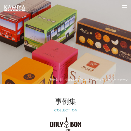
オリジナルパッケージの制作（フルオーダー貼箱）を小ロットから｜カミヤアートパッケージ
me
事例集 | 貼り箱のオーダー 株式会社カミヤアートパッケージ
事例集
COLLECTION