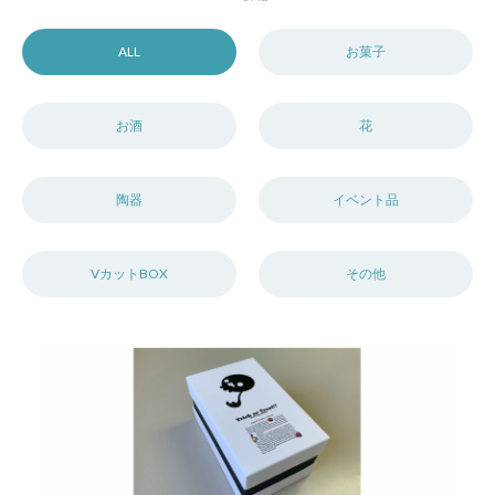
ALL
お菓子
お酒
花
陶器
イベント品
VカットBOX
その他