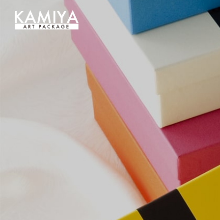
オリジナルパッケージの制作（フルオーダー貼箱）を小ロットから｜カミヤアートパッケージ