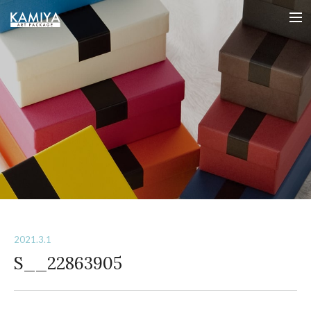
オリジナルパッケージの制作（フルオーダー貼箱）を小ロットから｜カミヤアートパッケージ
me
2021.3.1
S__22863905